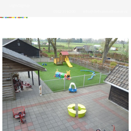
Login/Signup
0162 314 200
info@dehummelhoeve.nl