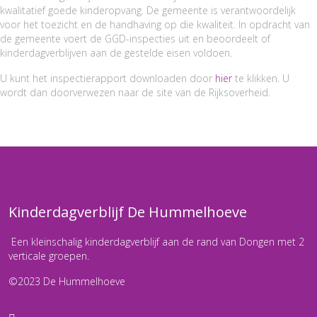
kwalitatief goede kinderopvang. De gemeente is verantwoordelijk
voor het toezicht en de handhaving op die kwaliteit. In opdracht van
de gemeente voert de GGD-inspecties uit en beoordeelt of
kinderdagverblijven aan de gestelde eisen voldoen.
U kunt het inspectierapport downloaden door
hier
te klikken. U
wordt dan doorverwezen naar de site van de Rijksoverheid.
Kinderdagverblijf De Hummelhoeve
Een kleinschalig kinderdagverblijf aan de rand van Dongen met 2
verticale groepen.
©2023 De Hummelhoeve