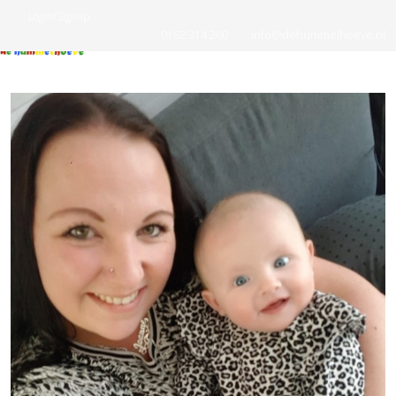
Login/Signup
0162 314 200
info@dehummelhoeve.nl