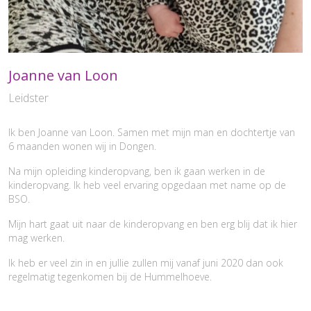
Joanne van Loon
Leidster
Ik ben Joanne van Loon. Samen met mijn man en dochtertje van
6 maanden wonen wij in Dongen.
Na mijn opleiding kinderopvang, ben ik gaan werken in de
kinderopvang. Ik heb veel ervaring opgedaan met name op de
BSO.
Mijn hart gaat uit naar de kinderopvang en ben erg blij dat ik hier
mag werken.
Ik heb er veel zin in en jullie zullen mij vanaf juni 2020 dan ook
regelmatig tegenkomen bij de Hummelhoeve.